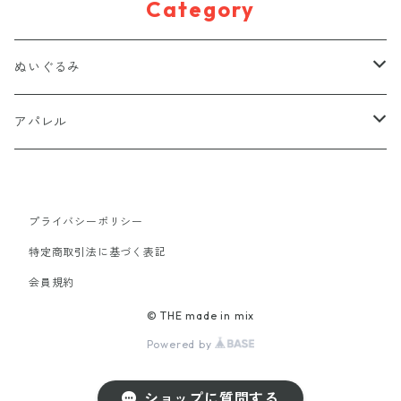
Category
ぬいぐるみ
置きぬいぐるみ
アパレル
キーホルダー
Tシャツ
プライバシーポリシー
マグネット
バッグ
特定商取引法に基づく表記
会員規約
ポーチ
アクセサリー
© THE made in mix
Powered by
ショップに質問する