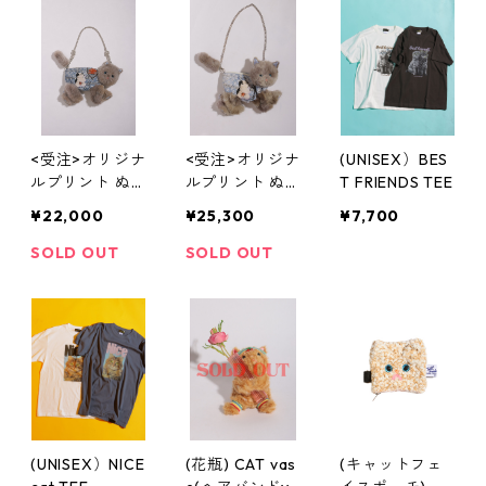
<受注>オリジナ
<受注>オリジナ
(UNISEX）BES
ルプリント ぬ
ルプリント ぬ
T FRIENDS TEE
いぐるみショル
いぐるみショル
¥22,000
¥25,300
¥7,700
ダーバッグ( N
ダーバッグ( N
O,28 / small)
O,27 / big )
SOLD OUT
SOLD OUT
(UNISEX）NICE
(花瓶) CAT vas
(キャットフェ