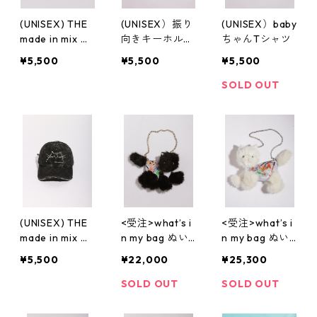
(UNISEX) THE
(UNISEX）振り
(UNISEX）baby
made in mix ダ
向きキーホルダ
ちゃんTシャツ
メージキャップ
ーTシャツ
¥5,500
¥5,500
¥5,500
SOLD OUT
(UNISEX) THE
<受注>what’s i
<受注>what’s i
made in mix ダ
n my bag ぬい
n my bag ぬい
メージキャップ
ぐるみショルダ
ぐるみショルダ
¥5,500
¥22,000
¥25,300
ーバッグ( NO,2
ーバッグ( NO,2
5 / small )
6 / big )
SOLD OUT
SOLD OUT