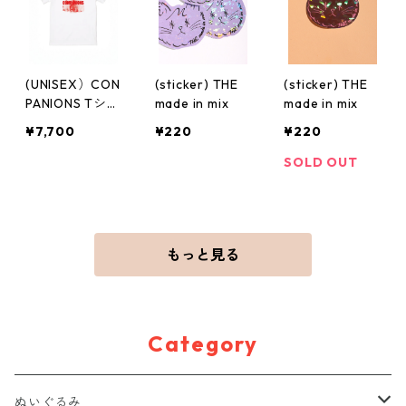
(UNISEX）CON
(sticker) THE
(sticker) THE
PANIONS Tシャ
made in mix
made in mix
ツ
¥7,700
¥220
¥220
SOLD OUT
もっと見る
Category
ぬいぐるみ