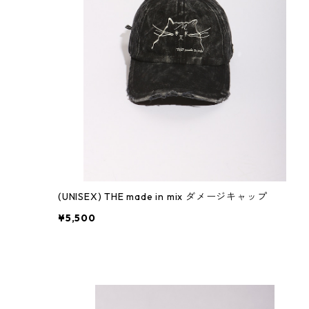
(UNISEX) THE made in mix ダメージキャップ
¥5,500