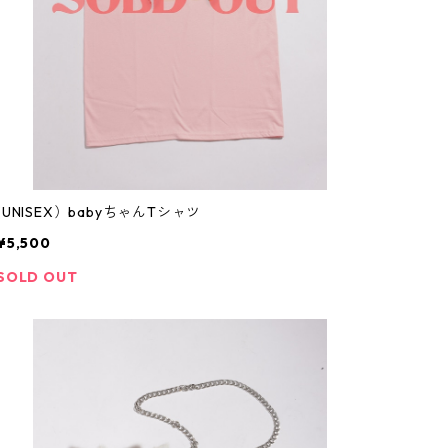
(UNISEX）babyちゃんTシャツ
¥5,500
SOLD OUT