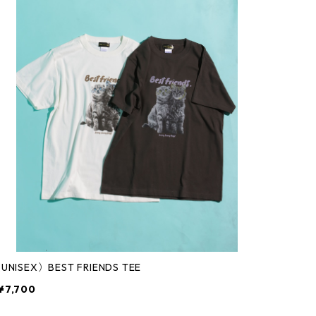
(UNISEX）BEST FRIENDS TEE
¥7,700