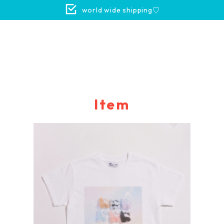
world wide shipping♡
Item