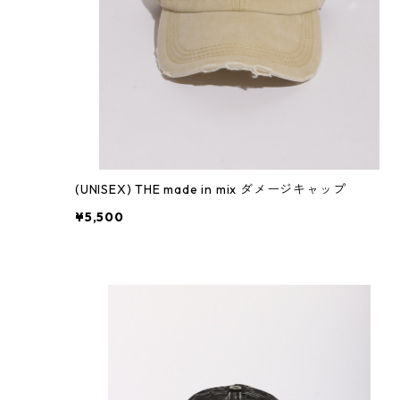
(UNISEX) THE made in mix ダメージキャップ
¥5,500