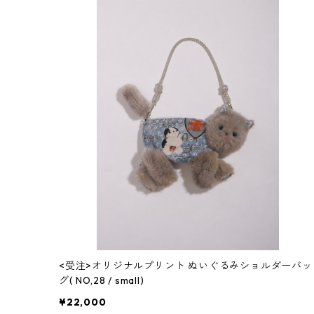
<受注>オリジナルプリント ぬいぐるみショルダーバッ
グ( NO,28 / small)
¥22,000