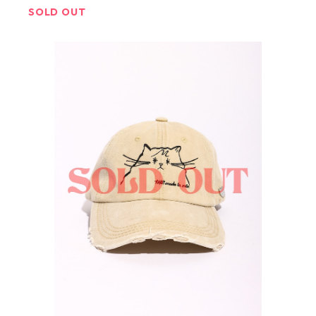
SOLD OUT