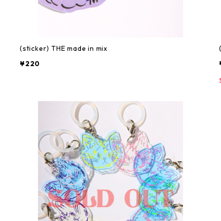
(sticker) THE made in mix
¥220