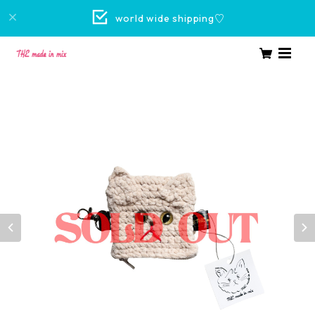
world wide shipping♡