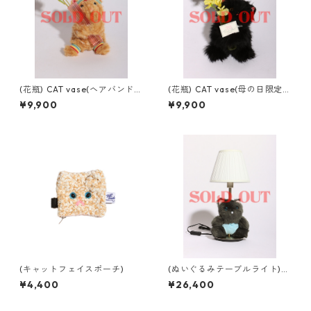
(花瓶) CAT vase(ヘアバンドv
(花瓶) CAT vase(母の日限定v
er)
er)
¥9,900
¥9,900
(キャットフェイスポーチ)
(ぬいぐるみテーブルライト)b
abyちゃんライト
¥4,400
¥26,400