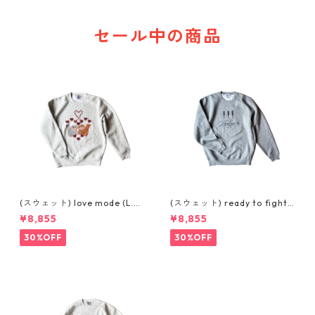
セール中の商品
(スウェット) love mode (L.G
(スウェット) ready to fight
REY)
(GREY)
¥8,855
¥8,855
30%OFF
30%OFF