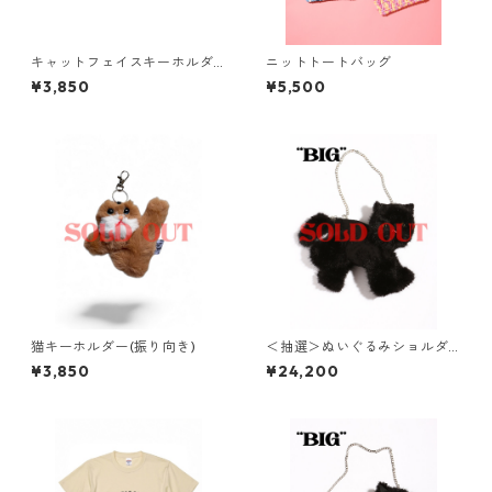
キャットフェイスキーホルダ
ニットトートバッグ
ー
¥3,850
¥5,500
猫キーホルダー(振り向き)
＜抽選＞ぬいぐるみショルダ
ーバッグ( NO,14 / big )
¥3,850
¥24,200