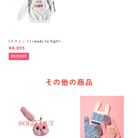
(スウェット) ready to fight
(WHITE)
¥8,855
30%OFF
その他の商品