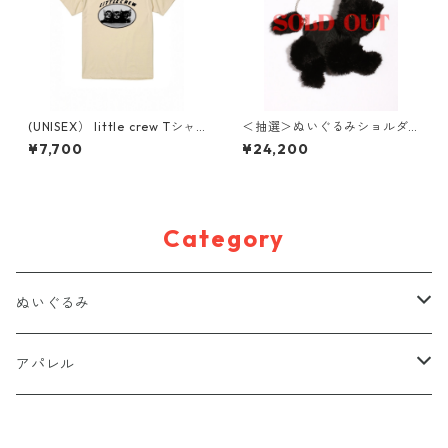
(UNISEX） little crew Tシャ
＜抽選＞ぬいぐるみショルダ
ツ
ーバッグ( NO,11 / big )
¥7,700
¥24,200
Category
ぬいぐるみ
置きぬいぐるみ
アパレル
キーホルダー
Tシャツ