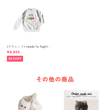
(スウェット) ready to fight
(WHITE)
¥8,855
30%OFF
その他の商品