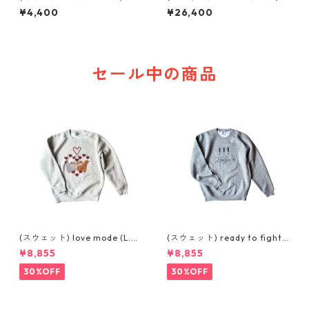
abyちゃんライト
¥4,400
¥26,400
セール中の商品
(スウェット) love mode (L.G
(スウェット) ready to fight
REY)
(GREY)
¥8,855
¥8,855
30%OFF
30%OFF