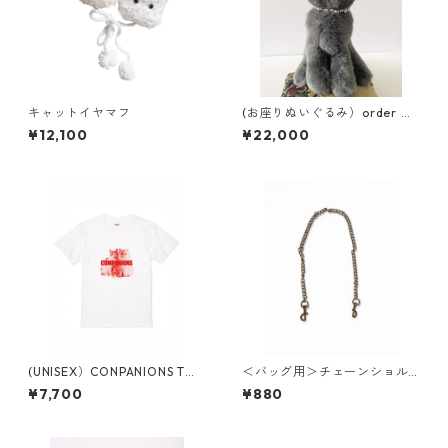
キャットイヤマフ
(お座りぬいぐるみ）order m
ade mix
¥12,100
¥22,000
(UNISEX）CONPANIONS Tシ
＜バッグ用＞チェーンショル
ャツ
ダー(60cm)
¥7,700
¥880