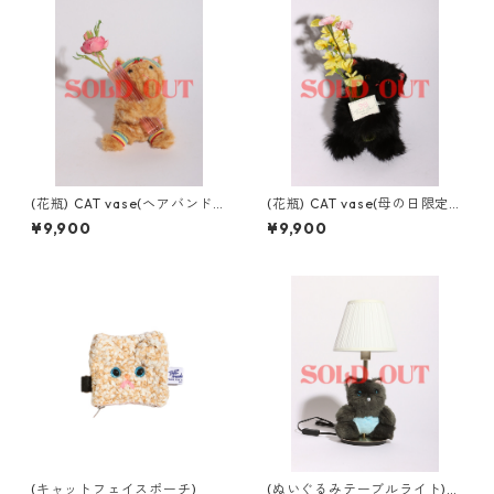
(花瓶) CAT vase(ヘアバンドv
(花瓶) CAT vase(母の日限定v
er)
er)
¥9,900
¥9,900
(キャットフェイスポーチ)
(ぬいぐるみテーブルライト)b