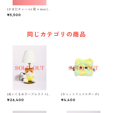
(がま口チャーム) 母 × mix (mi
x)
¥5,500
同じカテゴリの商品
(ぬいぐるみテーブルライト)b
(キャットフェイスポーチ)
abyちゃんライト
¥26,400
¥4,400