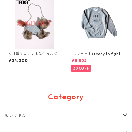
＜抽選＞ぬいぐるみショルダ
(スウェット) ready to fight
ーバッグ( NO,8 / big )
(GREY)
¥24,200
¥8,855
30%OFF
Category
ぬいぐるみ