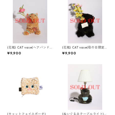
(花瓶) CAT vase(ヘアバンドv
(花瓶) CAT vase(母の日限定v
er)
er)
¥9,900
¥9,900
(キャットフェイスポーチ)
(ぬいぐるみテーブルライト)b