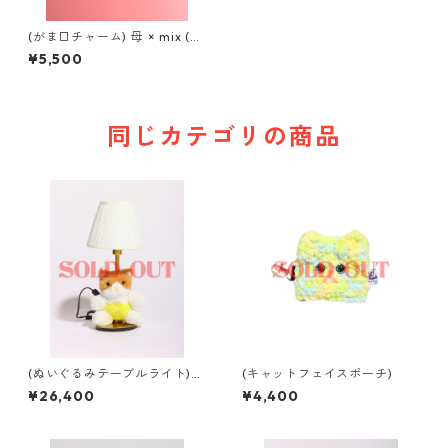
(がま口チャーム) 母 × mix (bl
ack)
¥5,500
同じカテゴリの商品
(ぬいぐるみテーブルライト)b
(キャットフェイスポーチ)
abyちゃんライト
¥26,400
¥4,400