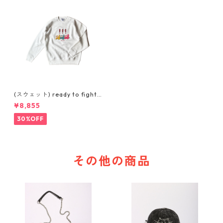
(スウェット) ready to fight
(WHITE)
¥8,855
30%OFF
その他の商品