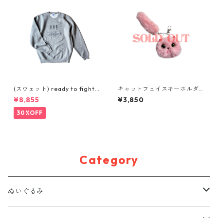
(スウェット) ready to fight
キャットフェイスキーホルダ
(GREY)
ー
¥8,855
¥3,850
30%OFF
Category
ぬいぐるみ