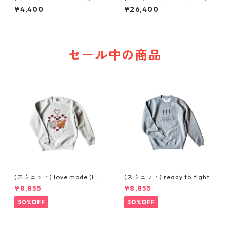
abyちゃんライト
¥4,400
¥26,400
セール中の商品
(スウェット) love mode (L.G
(スウェット) ready to fight
REY)
(GREY)
¥8,855
¥8,855
30%OFF
30%OFF