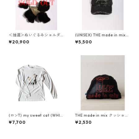
＜抽選＞ぬいぐるみショルダ
(UNISEX) THE made in mix
ーバッグ( NO,12 / small )
ダメージキャップ
¥20,900
¥5,500
(ロンT) my sweet cat (WHIT
THE made in mix クッショ
E)
ン
¥7,700
¥2,530