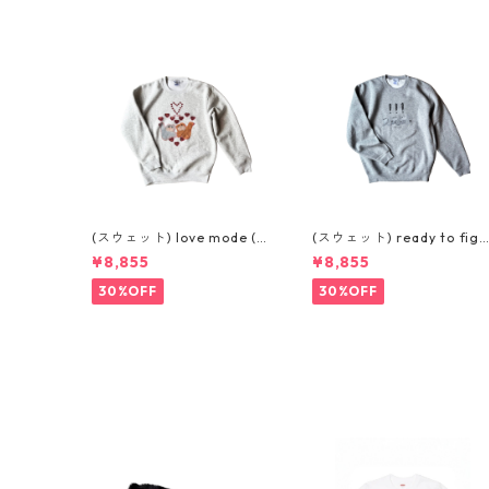
(スウェット) love mode (L.
(スウェット) ready to figh
GREY)
t (GREY)
¥8,855
¥8,855
30%OFF
30%OFF