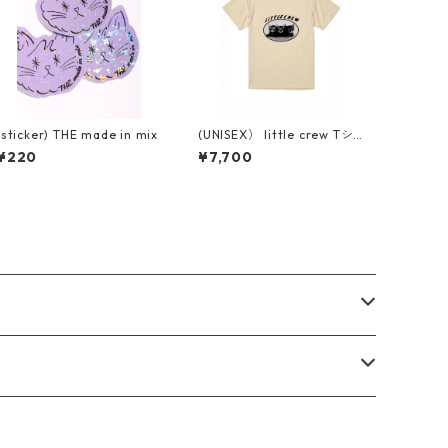
(sticker) THE made in mix
(UNISEX） little crew Tシ
ャツ
¥220
¥7,700