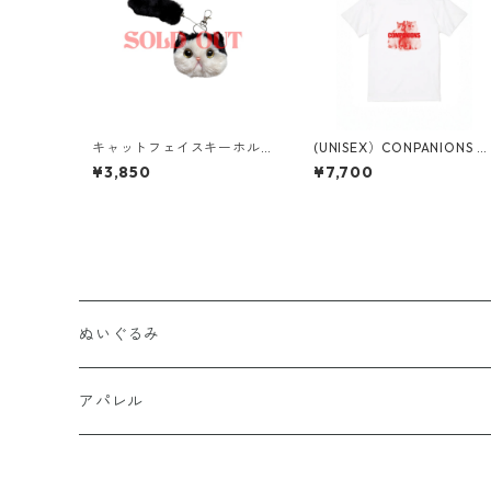
キャットフェイスキーホル
(UNISEX）CONPANIONS T
ダー
シャツ
¥3,850
¥7,700
ぬいぐるみ
置きぬいぐるみ
アパレル
キーホルダー
Tシャツ