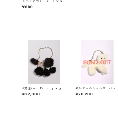
＜バッグ用＞チェーンショ
ルダー(80cm)
¥880
<受注>what’s in my bag ぬ
ぬいぐるみショルダーバッ
いぐるみショルダーバッグ(
グ( NO,15 / small )
¥22,000
¥20,900
NO,25 / small )