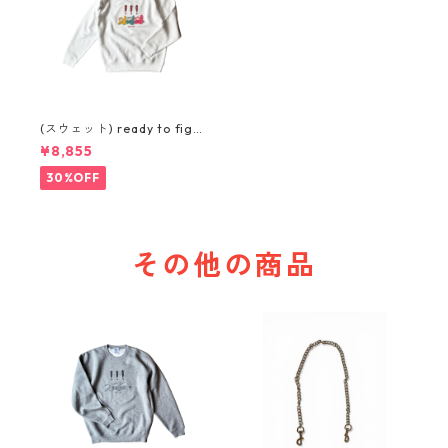
(スウェット) ready to figh
t (WHITE)
¥8,855
30%OFF
その他の商品