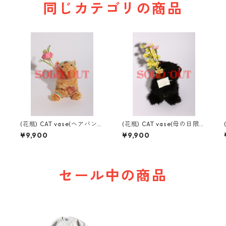
同じカテゴリの商品
(花瓶) CAT vase(ヘアバンド
(花瓶) CAT vase(母の日限定
ver)
ver)
¥9,900
¥9,900
セール中の商品