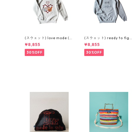
(スウェット) love mode (L.
(スウェット) ready to figh
GREY)
t (GREY)
¥8,855
¥8,855
30%OFF
30%OFF