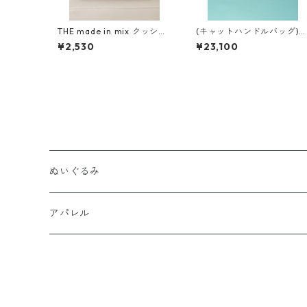
THE made in mix クッショ
(キャットハンドルバッグ)
ン
母 × mix コラボ
¥2,530
¥23,100
ぬいぐるみ
置きぬいぐるみ
アパレル
キーホルダー
Tシャツ
マグネット
バッグ