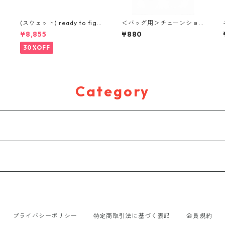
(スウェット) ready to figh
＜バッグ用＞チェーンショ
t (GREY)
ルダー(60cm)
¥8,855
¥880
30%OFF
Category
プライバシーポリシー
特定商取引法に基づく表記
会員規約