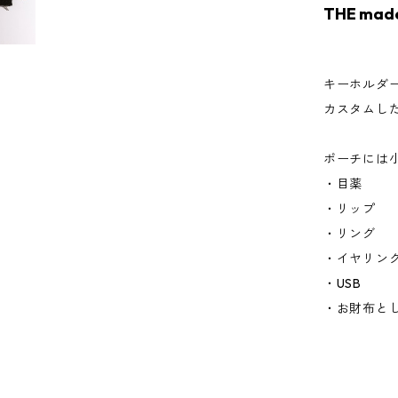
THE ma
キーホルダ
カスタムし
ポーチには
・目薬
・リップ
・リング
・イヤリン
・USB
・お財布と