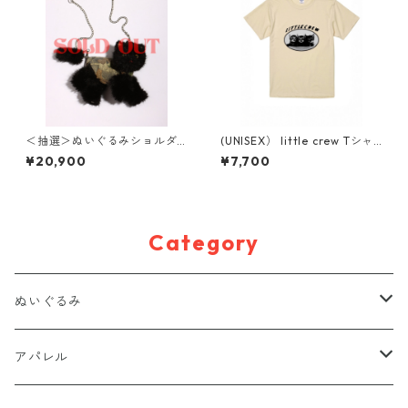
＜抽選＞ぬいぐるみショルダ
(UNISEX） little crew Tシャ
ーバッグ( NO,12 / small )
ツ
¥20,900
¥7,700
Category
ぬいぐるみ
置きぬいぐるみ
アパレル