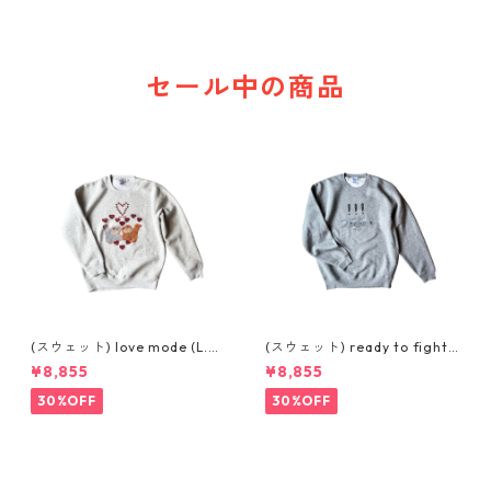
セール中の商品
(スウェット) love mode (L.G
(スウェット) ready to fight
REY)
(GREY)
¥8,855
¥8,855
30%OFF
30%OFF