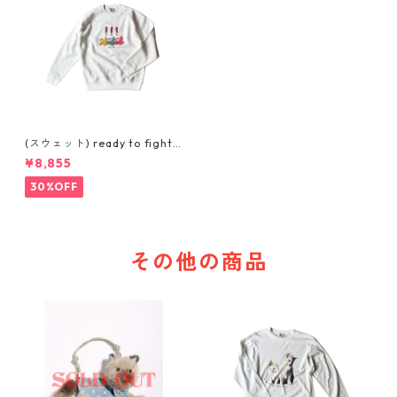
(スウェット) ready to fight
(WHITE)
¥8,855
30%OFF
その他の商品