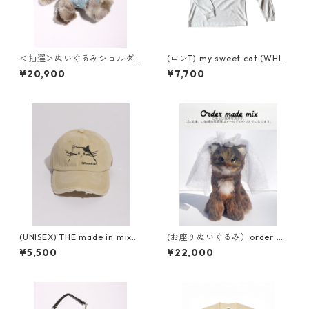
＜抽選＞ぬいぐるみショルダ
(ロンT) my sweet cat (WHIT
ーバッグ( NO,6 / small )
E)
¥20,900
¥7,700
(UNISEX) THE made in mix
(お座りぬいぐるみ）order m
ダメージキャップ
ade mix
¥5,500
¥22,000