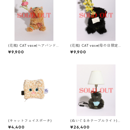
(花瓶) CAT vase(ヘアバンドv
(花瓶) CAT vase(母の日限定v
er)
er)
¥9,900
¥9,900
(キャットフェイスポーチ)
(ぬいぐるみテーブルライト)b
abyちゃんライト
¥4,400
¥26,400