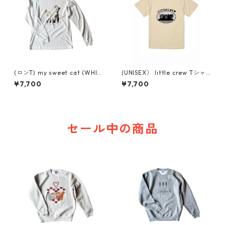
(ロンT) my sweet cat (WHIT
(UNISEX） little crew Tシャ
E)
ツ
¥7,700
¥7,700
セール中の商品