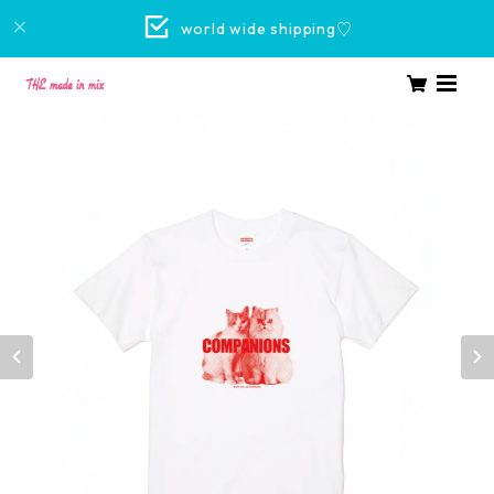
world wide shipping♡