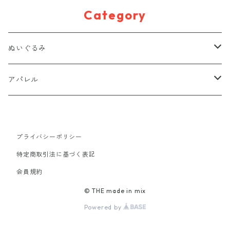
Category
ぬいぐるみ
置きぬいぐるみ
アパレル
キーホルダー
Tシャツ
プライバシーポリシー
マグネット
バッグ
特定商取引法に基づく表記
会員規約
ポーチ
アクセサリー
© THE made in mix
Powered by