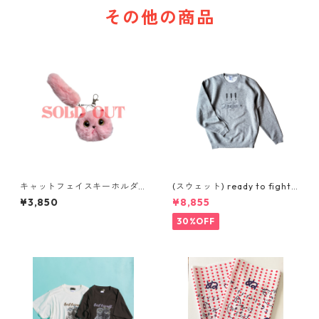
その他の商品
キャットフェイスキーホルダ
(スウェット) ready to fight
ー
(GREY)
¥3,850
¥8,855
30%OFF