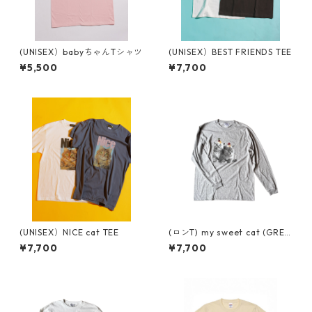
(UNISEX）babyちゃんTシャツ
(UNISEX）BEST FRIENDS TEE
¥5,500
¥7,700
(UNISEX）NICE cat TEE
(ロンT) my sweet cat (GRE
Y)
¥7,700
¥7,700