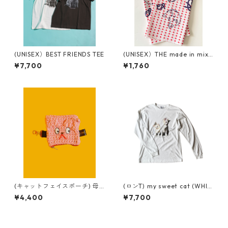
(UNISEX）BEST FRIENDS TEE
(UNISEX）THE made in mix
てぬぐい
¥7,700
¥1,760
(キャットフェイスポーチ) 母
(ロンT) my sweet cat (WHIT
× mix (pink)
E)
¥4,400
¥7,700