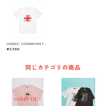
(UNISEX）CONPANIONS Tシ
ャツ
¥7,700
同じカテゴリの商品