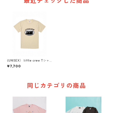
最近チェックした商品
(UNISEX） little crew Tシャ
ツ
¥7,700
同じカテゴリの商品