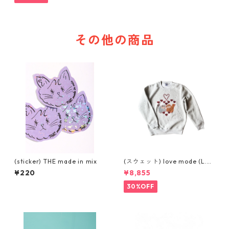
その他の商品
(sticker) THE made in mix
(スウェット) love mode (L.G
REY)
¥220
¥8,855
30%OFF