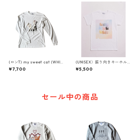
(ロンT) my sweet cat (WHIT
(UNISEX）振り向きキーホルダ
E)
ーTシャツ
¥7,700
¥5,500
セール中の商品