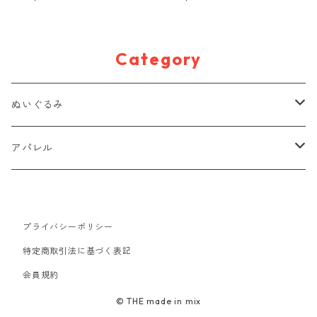
Category
ぬいぐるみ
置きぬいぐるみ
アパレル
キーホルダー
Tシャツ
プライバシーポリシー
マグネット
バッグ
特定商取引法に基づく表記
会員規約
ポーチ
アクセサリー
© THE made in mix