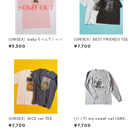
(UNISEX）babyちゃんTシャツ
(UNISEX）BEST FRIENDS TEE
¥5,500
¥7,700
(UNISEX）NICE cat TEE
(ロンT) my sweet cat (GRE
Y)
¥7,700
¥7,700