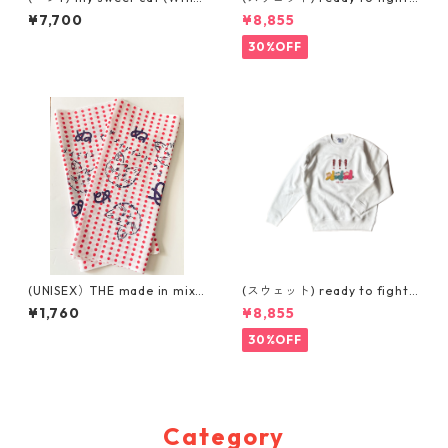
E)
(GREY)
¥7,700
¥8,855
30%OFF
(UNISEX）THE made in mix
(スウェット) ready to fight
てぬぐい
(WHITE)
¥1,760
¥8,855
30%OFF
Category