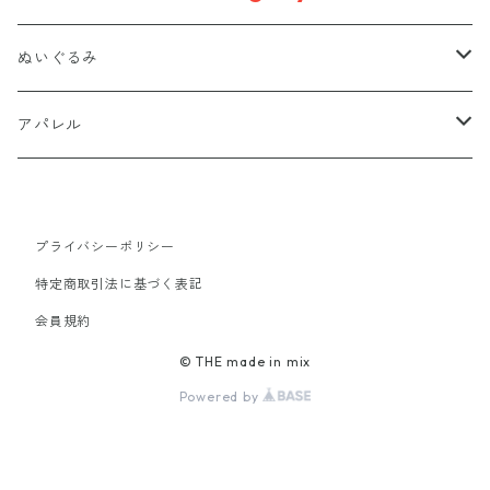
ぬいぐるみ
置きぬいぐるみ
アパレル
キーホルダー
Tシャツ
プライバシーポリシー
マグネット
バッグ
特定商取引法に基づく表記
会員規約
ポーチ
アクセサリー
© THE made in mix
Powered by