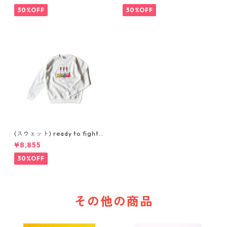
30%OFF
30%OFF
(スウェット) ready to fight
(WHITE)
¥8,855
30%OFF
その他の商品