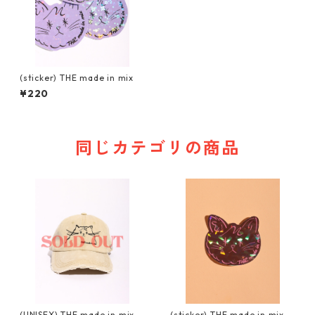
(sticker) THE made in mix
¥220
同じカテゴリの商品
(UNISEX) THE made in mix
(sticker) THE made in mix