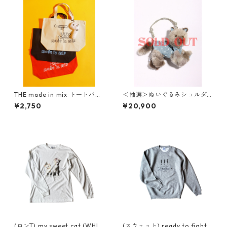
THE made in mix トートバッ
＜抽選＞ぬいぐるみショルダ
グ
ーバッグ( NO,6 / small )
¥2,750
¥20,900
(ロンT) my sweet cat (WHIT
(スウェット) ready to fight