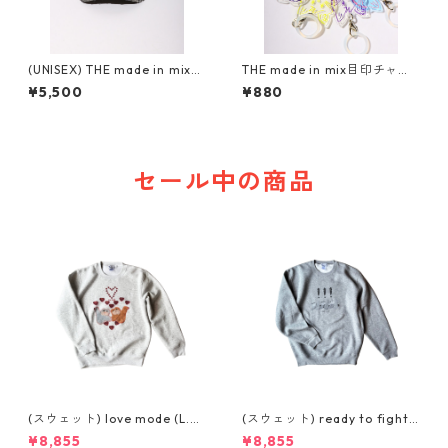
(UNISEX) THE made in mix
THE made in mix目印チャー
ダメージキャップ
ム
¥5,500
¥880
セール中の商品
(スウェット) love mode (L.G
(スウェット) ready to fight
REY)
(GREY)
¥8,855
¥8,855