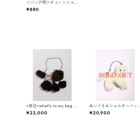
＜バッグ用＞チェーンショ
ルダー(100cm)
¥880
<受注>what’s in my bag ぬ
ぬいぐるみショルダーバッ
いぐるみショルダーバッグ(
グ( NO,15 / small )
¥22,000
¥20,900
NO,25 / small )