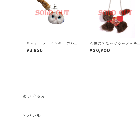
キャットフェイスキーホル
＜抽選＞ぬいぐるみショル
ダー
ダーバッグ( NO,1 / small )
¥3,850
¥20,900
ぬいぐるみ
置きぬいぐるみ
アパレル
キーホルダー
Tシャツ