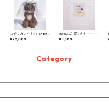
(お座りぬいぐるみ）order
(UNISEX）振り向きキーホル
made mix
ダーTシャツ
¥22,000
¥5,500
Category