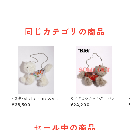
同じカテゴリの商品
<受注>what’s in my bag ぬ
ぬいぐるみショルダーバッ
いぐるみショルダーバッグ(
グ( NO,10 / big )
¥25,300
¥24,200
NO,26 / big )
セール中の商品