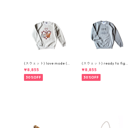
(スウェット) love mode (L.
(スウェット) ready to figh
GREY)
t (GREY)
¥8,855
¥8,855
30%OFF
30%OFF