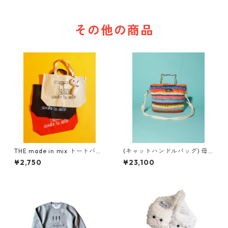
その他の商品
THE made in mix トートバッ
(キャットハンドルバッグ) 母
グ
× mix コラボ
¥2,750
¥23,100