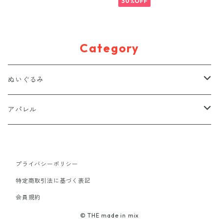
30%OFF
Category
ぬいぐるみ
置きぬいぐるみ
アパレル
キーホルダー
Tシャツ
プライバシーポリシー
マグネット
バッグ
特定商取引法に基づく表記
会員規約
ポーチ
アクセサリー
© THE made in mix