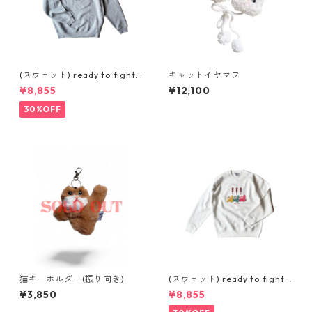
(スウェット) ready to fight
キャットイヤマフ
(GREY)
¥8,855
¥12,100
30%OFF
猫キーホルダー(振り向き)
(スウェット) ready to fight
(WHITE)
¥3,850
¥8,855