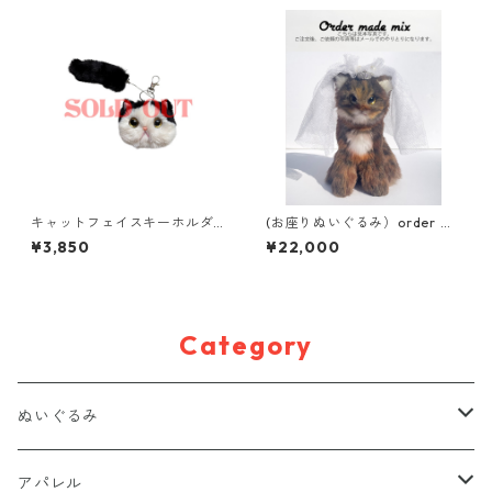
キャットフェイスキーホルダ
(お座りぬいぐるみ）order m
ー
ade mix
¥3,850
¥22,000
Category
ぬいぐるみ
置きぬいぐるみ
アパレル