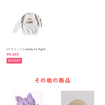
(スウェット) ready to fight
(WHITE)
¥8,855
30%OFF
その他の商品